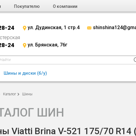
и
Покупателю
О компании
28-24
ул. Дудинская, 1 стр.4
shinshina124@gma
стерская
28-24
ул. Брянская, 76г
Шины и диски (б/у)
Каталог
Шины
ТАЛОГ ШИН
ы Viatti Brina V-521 175/70 R14 