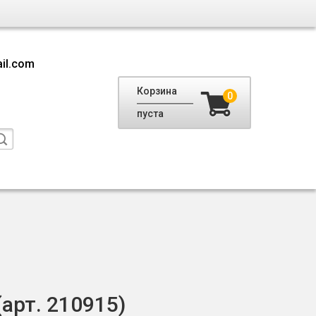
il.com
Корзина
0
пуста
(арт. 210915)