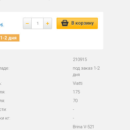
В корзину
уб.
1-2 дня
210915
ладе:
под заказ 1-2
дня
:
Viatti
ля:
175
ля:
70
ти:
-
и кг:
-
Brina V-521