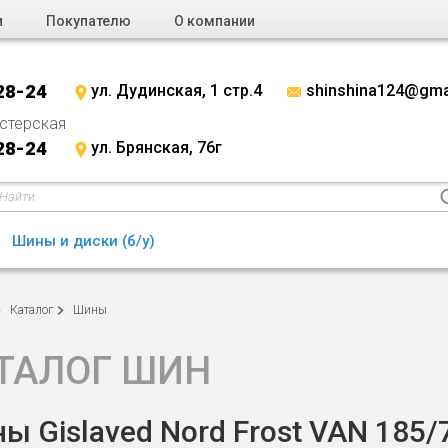
и
Покупателю
О компании
28-24
ул. Дудинская, 1 стр.4
shinshina124@gma
стерская
28-24
ул. Брянская, 76г
Шины и диски (б/у)
Каталог
Шины
ТАЛОГ ШИН
ы Gislaved Nord Frost VAN 185/7