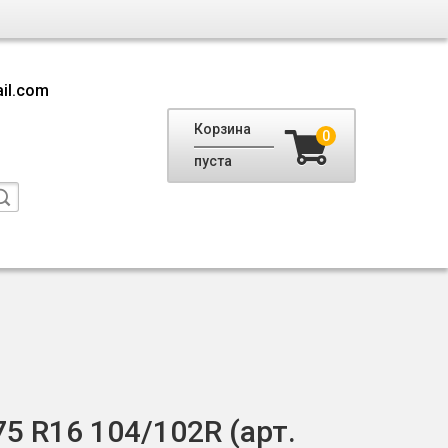
il.com
Корзина
0
пуста
5 R16 104/102R (арт.