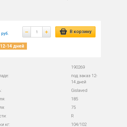
В корзину
руб.
 12-14 дней
190269
ладе:
под заказ 12-
14 дней
:
Gislaved
ля:
185
ля:
75
ти:
R
и кг:
104/102