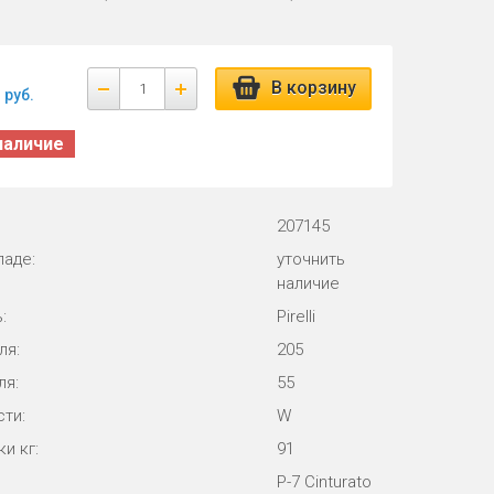
В корзину
руб.
наличие
207145
ладе:
уточнить
наличие
:
Pirelli
ля:
205
ля:
55
ти:
W
и кг:
91
P-7 Cinturato