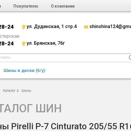
и
Покупателю
О компании
28-24
ул. Дудинская, 1 стр.4
shinshina124@gma
стерская
28-24
ул. Брянская, 76г
Шины и диски (б/у)
Каталог
Шины
ТАЛОГ ШИН
ы Pirelli P-7 Cinturato 205/55 R