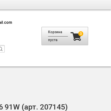
il.com
Корзина
0
пуста
16 91W (арт. 207145)