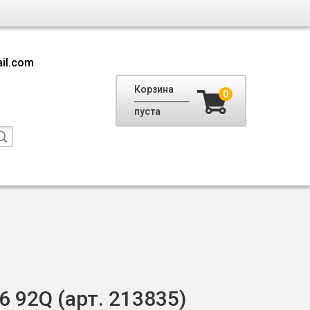
il.com
Корзина
0
пуста
6 92Q (арт. 213835)