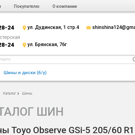
и
Покупателю
О компании
28-24
ул. Дудинская, 1 стр.4
shinshina124@gma
стерская
28-24
ул. Брянская, 76г
Шины и диски (б/у)
Каталог
Шины
ТАЛОГ ШИН
ы Toyo Observe GSi-5 205/60 R1