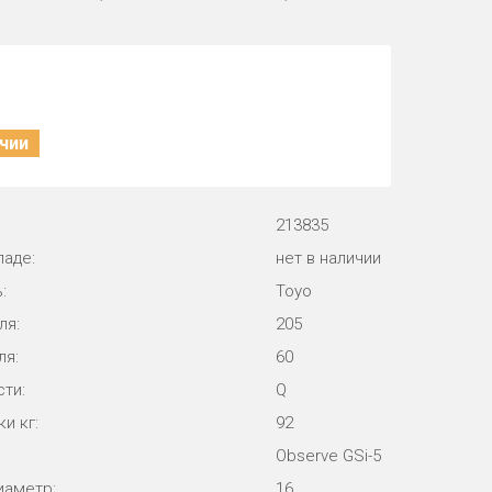
ичии
213835
ладе:
нет в наличии
:
Toyo
ля:
205
ля:
60
ти:
Q
и кг:
92
Observe GSi-5
иаметр:
16