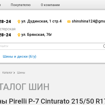
и
Покупателю
О компании
28-24
ул. Дудинская, 1 стр.4
shinshina124@gma
стерская
28-24
ул. Брянская, 76г
Шины и диски (б/у)
Каталог
Шины
ТАЛОГ ШИН
ы Pirelli P-7 Cinturato 215/50 R