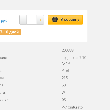
В корзину
руб.
 7-10 дней
200889
ладе:
под заказ 7-10
дней
:
Pirelli
ля:
215
ля:
50
ти:
W
и кг:
95
P-7 Cinturato