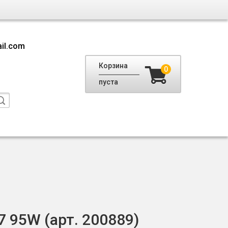
il.com
Корзина
0
пуста
17 95W (арт. 200889)