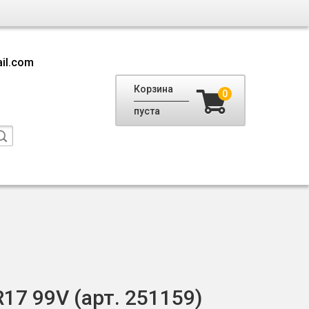
il.com
Корзина
0
пуста
R17 99V (арт. 251159)