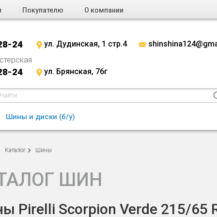
и
Покупателю
О компании
28-24
ул. Дудинская, 1 стр.4
shinshina124@gma
стерская
28-24
ул. Брянская, 76г
Шины и диски (б/у)
Каталог
Шины
ТАЛОГ ШИН
ы Pirelli Scorpion Verde 215/65 