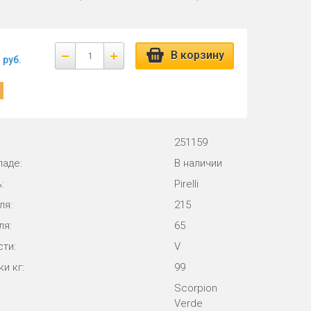
В корзину
руб.
251159
ладе:
В наличии
:
Pirelli
ля:
215
ля:
65
ти:
V
и кг:
99
Scorpion
Verde