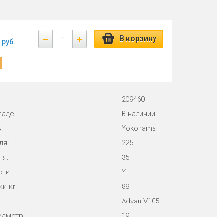
В корзину
руб.
209460
ладе:
В наличии
:
Yokohama
ля:
225
ля:
35
ти:
Y
и кг:
88
Advan V105
иаметр:
19