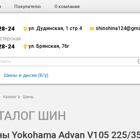
и
Покупателю
О компании
28-24
ул. Дудинская, 1 стр.4
shinshina124@gma
стерская
28-24
ул. Брянская, 76г
Шины и диски (б/у)
Каталог
Шины
ТАЛОГ ШИН
ы Yokohama Advan V105 225/35 