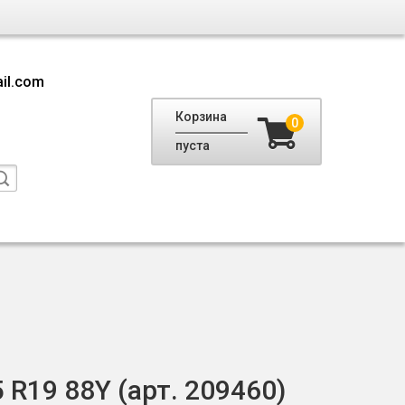
il.com
Корзина
0
пуста
R19 88Y (арт. 209460)