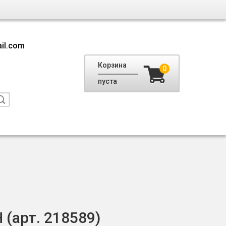
il.com
Корзина
0
пуста
H (арт. 218589)