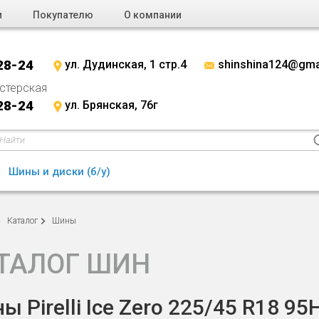
и
Покупателю
О компании
28-24
ул. Дудинская, 1 стр.4
shinshina124@gma
стерская
28-24
ул. Брянская, 76г
Шины и диски (б/у)
Каталог
Шины
ТАЛОГ ШИН
ы Pirelli Ice Zero 225/45 R18 95