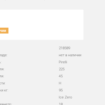
ичии
218589
ладе:
нет в наличии
:
Pirelli
ля:
225
ля:
45
ти:
H
и кг:
95
Ice Zero
иаметр:
18