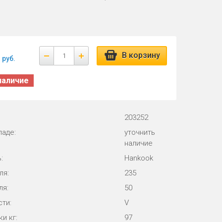
В корзину
руб.
наличие
203252
ладе:
уточнить
наличие
:
Hankook
ля:
235
ля:
50
ти:
V
и кг:
97