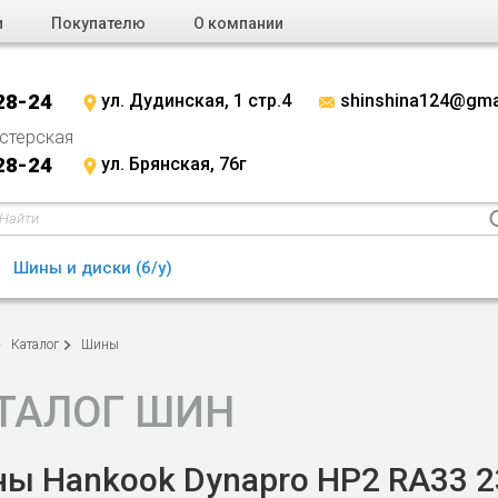
и
Покупателю
О компании
28-24
ул. Дудинская, 1 стр.4
shinshina124@gma
стерская
28-24
ул. Брянская, 76г
Шины и диски (б/у)
Каталог
Шины
ТАЛОГ ШИН
ы Hankook Dynapro HP2 RA33 23