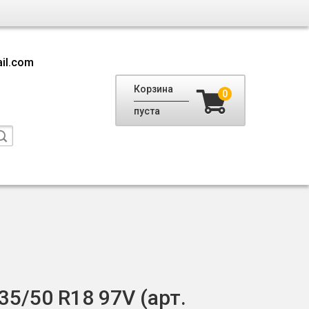
il.com
Корзина
0
пуста
5/50 R18 97V (арт.