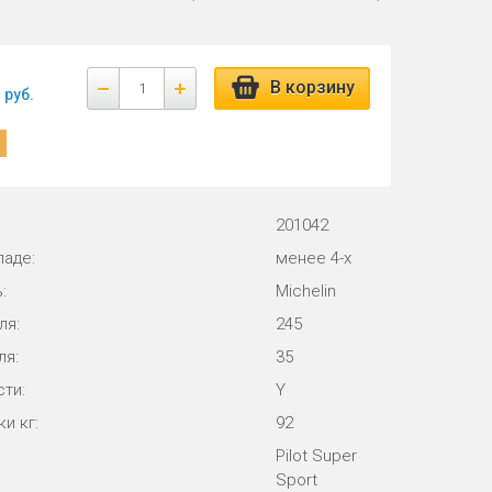
В корзину
руб.
201042
ладе:
менее 4-х
:
Michelin
ля:
245
ля:
35
ти:
Y
и кг:
92
Pilot Super
Sport