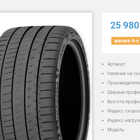
25 980
менее 4-х
Артикул:
Наличие на ск
Производитель
Ширина профи
Высота профи
Индекс скорос
Индекс нагрузк
Модель: