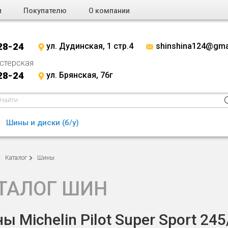
и
Покупателю
О компании
28-24
ул. Дудинская, 1 стр.4
shinshina124@gma
стерская
28-24
ул. Брянская, 76г
Шины и диски (б/у)
Каталог
Шины
ТАЛОГ ШИН
ы Michelin Pilot Super Sport 245