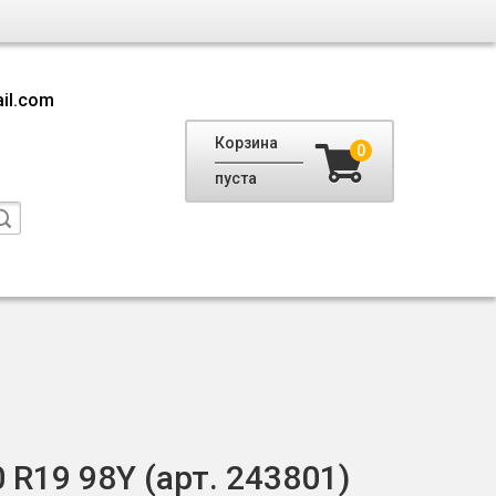
il.com
Корзина
0
пуста
R19 98Y (арт. 243801)