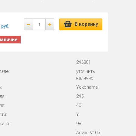
В корзину
руб.
наличие
243801
ладе:
уточнить
наличие
:
Yokohama
ля:
245
ля:
40
ти:
Y
и кг:
98
Advan V105