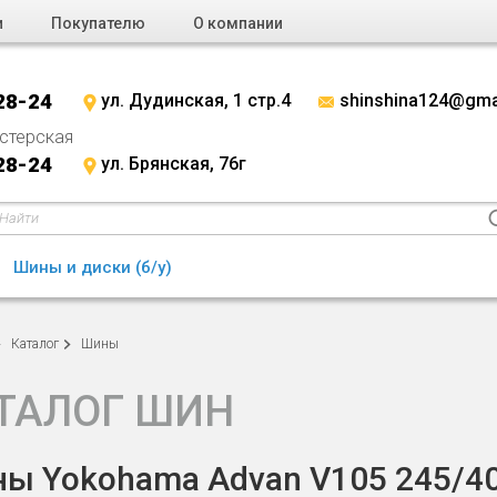
и
Покупателю
О компании
28-24
ул. Дудинская, 1 стр.4
shinshina124@gma
стерская
28-24
ул. Брянская, 76г
Шины и диски (б/у)
Каталог
Шины
ТАЛОГ ШИН
ы Yokohama Advan V105 245/40 