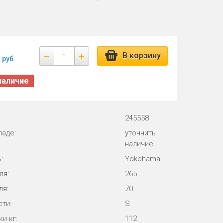
В корзину
руб.
наличие
245558
ладе:
уточнить
наличие
:
Yokohama
ля:
265
ля:
70
ти:
S
и кг:
112