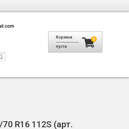
il.com
Корзина
0
пуста
70 R16 112S (арт.