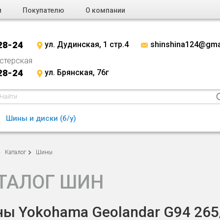
и
Покупателю
О компании
28-24
ул. Дудинская, 1 стр.4
shinshina124@gma
стерская
28-24
ул. Брянская, 76г
Шины и диски (б/у)
Каталог
Шины
ТАЛОГ ШИН
ы Yokohama Geolandar G94 265/