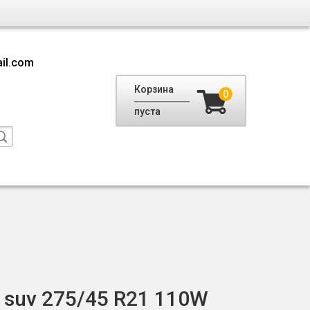
il.com
Корзина
0
пуста
 suv 275/45 R21 110W