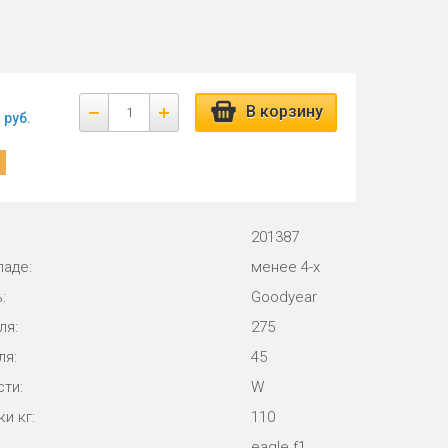
В корзину
руб.
201387
ладе:
менее 4-х
:
Goodyear
ля:
275
ля:
45
ти:
W
и кг:
110
eagle f1