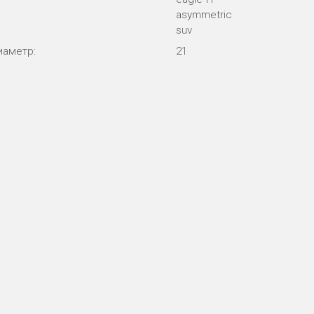
asymmetric
suv
иаметр:
21