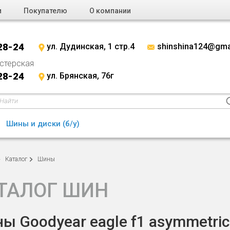
и
Покупателю
О компании
28-24
ул. Дудинская, 1 стр.4
shinshina124@gma
стерская
28-24
ул. Брянская, 76г
Шины и диски (б/у)
Каталог
Шины
ТАЛОГ ШИН
ы Goodyear eagle f1 asymmetric