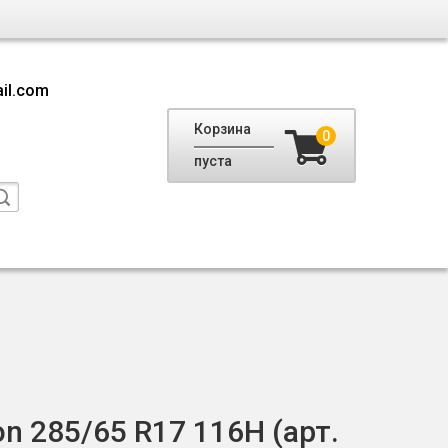
il.com
Корзина
0
пуста
son 285/65 R17 116H (арт.