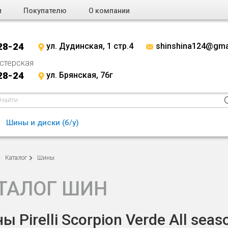
и
Покупателю
О компании
28-24
ул. Дудинская, 1 стр.4
shinshina124@gma
стерская
28-24
ул. Брянская, 76г
Шины и диски (б/у)
Каталог
Шины
ТАЛОГ ШИН
ы Pirelli Scorpion Verde All sea