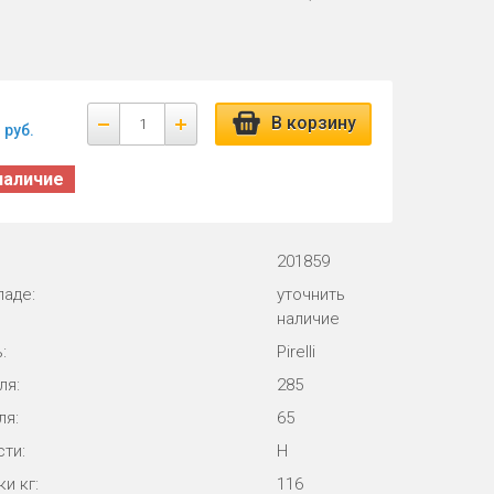
В корзину
руб.
наличие
201859
ладе:
уточнить
наличие
:
Pirelli
ля:
285
ля:
65
ти:
H
и кг:
116