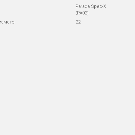
Parada Spec-X
(PA02)
иаметр:
22