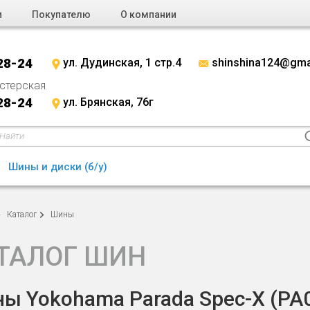
и
Покупателю
О компании
28-24
ул. Дудинская, 1 стр.4
shinshina124@gma
стерская
28-24
ул. Брянская, 76г
Шины и диски (б/у)
Каталог
Шины
ТАЛОГ ШИН
ы Yokohama Parada Spec-X (PA02