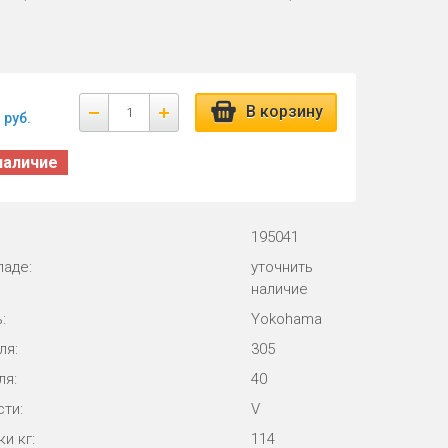
В корзину
руб.
наличие
195041
ладе:
уточнить
наличие
:
Yokohama
ля:
305
ля:
40
ти:
V
и кг:
114